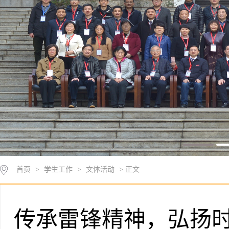
首页
>
学生工作
>
文体活动
> 正文
传承雷锋精神，弘扬