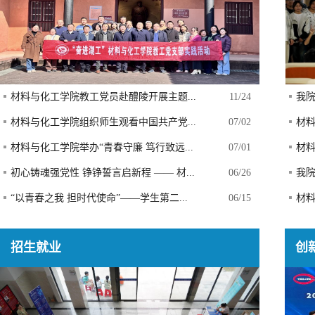
材料与化工学院教工党员赴醴陵开展主题...
11/24
我院
材料与化工学院组织师生观看中国共产党...
07/02
材料
材料与化工学院举办“青春守廉 笃行致远...
07/01
材
初心铸魂强党性 铮铮誓言启新程 —— 材...
06/26
我
“以青春之我 担时代使命”——学生第二...
06/15
材料
招生就业
创