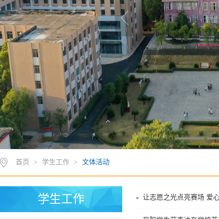
首页
>
学生工作
>
文体活动
学生工作
让志愿之光点亮赛场 爱