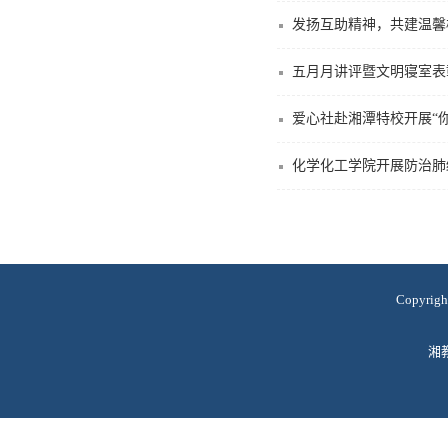
发扬互助精神，共建温馨
五月月讲评暨文明寝室表
爱心社赴湘潭特校开展“
化学化工学院开展防治肺
Copyr
湘教