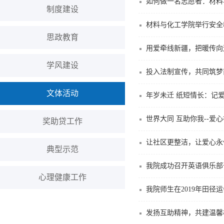
如何做一名志愿者：材料
制度建设
材料与化工学院举行安全
思政教育
用爱牵线新疆，把暖传向
学风建设
投入法制宣传，共同筑梦
文体活动
年岁未迁 纸短情长：记
世界大同 互助你我--爱
奖助贷工作
让社区更整洁，让爱心永
典型示范
我院成功召开英语俱乐部
心理健康工作
我院师生在2019年田径
发扬互助精神，共建温馨